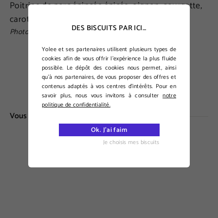
Poitrine de porc épincée épicée, oignon, courgette,
carotte. 250g
DES BISCUITS PAR ICI…
Photo non contractuelle
Yolee et ses partenaires utilisent plusieurs types de
cookies afin de vous offrir l’expérience la plus fluide
possible. Le dépôt des cookies nous permet, ainsi
20,00€
qu’à nos partenaires, de vous proposer des offres et
contenus adaptés à vos centres d’intérêts. Pour en
savoir plus, nous vous invitons à consulter
notre
politique de confidentialité.
Vous aimerez aussi...
Ok. J'ai faim
Je choisis mes biscuits